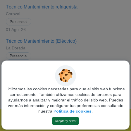
Técnico Mantenimiento refrigerista
Corozal
Presencial
01 Ago. 26
Técnico Mantenimiento (Eléctrico)
La Dorada
Presencial
31 Jul. 26
Ver todas las ofertas
Utilizamos las cookies necesarias para que el sitio web funcione
correctamente. También utilizamos cookies de terceros para
ayudarnos a analizar y mejorar el tráfico del sitio web. Puedes
ver más información y configurar tus preferencias consultando
nuestra
Política de cookies
.
Funciona con
Pandapé
Aceptar y cerrar
Política de privacidad